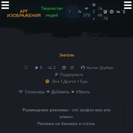
Найти:
Творчество
АРТ
2
людей
379
46
ИЗОБРАЖЕНИЯ
к
78
Завтрак
0
0
Антон @pfilan
Поддержать
-Все
/
Другое
/
Еда
Спонсоры
Добавить
Убрать
Размещение рекламы
- это трафик вам или
клиент.
Реклама на баннере в статье.