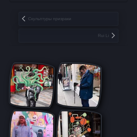
Запись навигация
Cкyльптуры пpизpaки
Rui Li