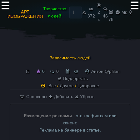
Найти:
Творчество
АРТ
2
людей
372
46
ИЗОБРАЖЕНИЯ
к
78
Зависимость людей
0
0
Антон @pfilan
Поддержать
-Все
/
Другое
/
Цифровое
Спонсоры
Добавить
Убрать
Размещение рекламы
- это трафик вам или
клиент.
Реклама на баннере в статье.