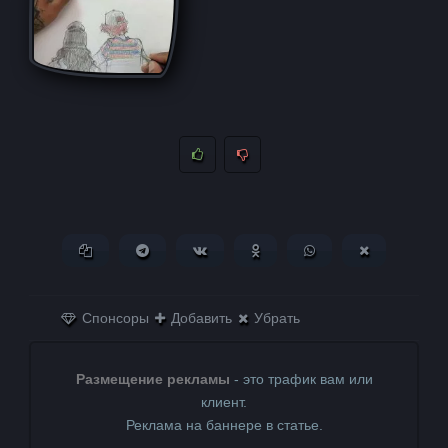
Копировать ссылку
Поделиться в Telegram
Поделиться ВКонтакте
Поделиться в
Поделиться в
Поделитьс
Одноклассниках
WhatsApp
в X (Twitter)
Спонсоры
Добавить
Убрать
Размещение рекламы
- это трафик вам или
клиент.
Реклама на баннере в статье.