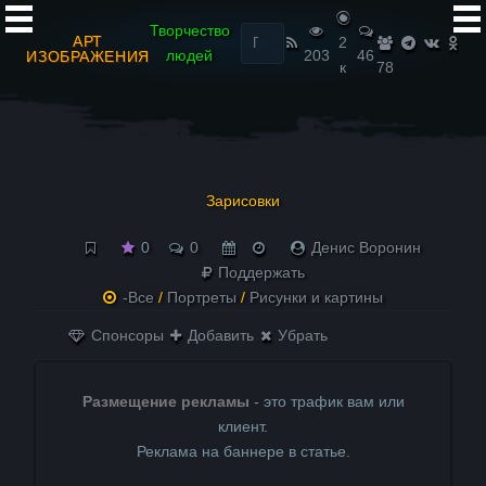
Найти:
Творчество
АРТ
2
людей
203
46
ИЗОБРАЖЕНИЯ
к
78
Зарисовки
0
0
Денис Воронин
Поддержать
-Все
/
Портреты
/
Рисунки и картины
Спонсоры
Добавить
Убрать
Размещение рекламы
- это трафик вам или
клиент.
Реклама на баннере в статье.