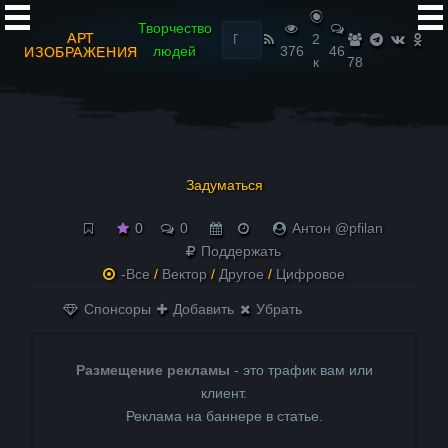
Найти:
Творчество
АРТ
2
людей
376
46
ИЗОБРАЖЕНИЯ
к
78
Задуматься
0
0
Антон @pfilan
Поддержать
-Все
/
Вектор
/
Другое
/
Цифровое
Спонсоры
Добавить
Убрать
Размещение рекламы
- это трафик вам или
клиент.
Реклама на баннере в статье.