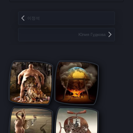
Запись навигация
이정석
Юлия Гудковa