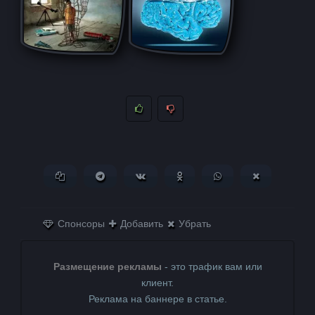
Копировать ссылку
Поделиться в Telegram
Поделиться ВКонтакте
Поделиться в
Поделиться в
Поделитьс
Одноклассниках
WhatsApp
в X (Twitter)
Спонсоры
Добавить
Убрать
Размещение рекламы
- это трафик вам или
клиент.
Реклама на баннере в статье.