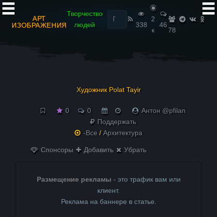
Найти:
Творчество
АРТ
2
людей
338
46
ИЗОБРАЖЕНИЯ
к
78
Художник Polat Tayir
0
0
Антон @pfilan
Поддержать
-Все
/
Архитектура
Спонсоры
Добавить
Убрать
Размещение рекламы
- это трафик вам или
клиент.
Реклама на баннере в статье.