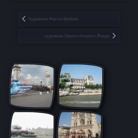
Запись навигация
Художник Marcia Baldwin
художник Ориол Ангрилл Йорда