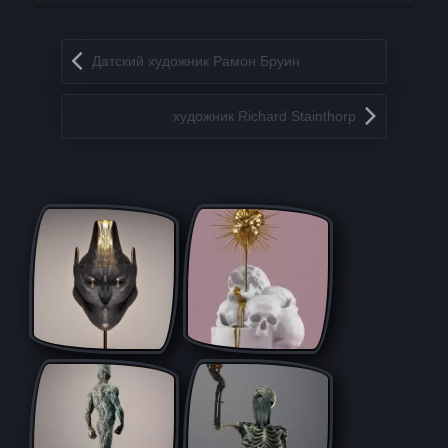
Запись навигация
Датский художник Рамон Бруин
художник Richard Stainthorp