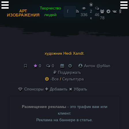
Найти:
Творчество
АРТ
2
людей
336
46
ИЗОБРАЖЕНИЯ
к
78
художник Hedi Xandt.
0
0
Антон @pfilan
Поддержать
-Все
/
Скульптура
Спонсоры
Добавить
Убрать
Размещение рекламы
- это трафик вам или
клиент.
Реклама на баннере в статье.