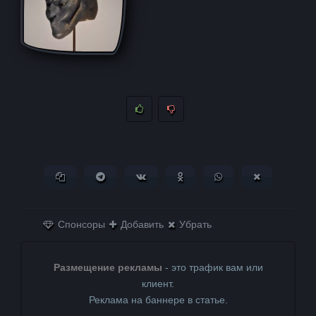
Копировать ссылку
Поделиться в Telegram
Поделиться ВКонтакте
Поделиться в
Поделиться в
Поделитьс
Одноклассниках
WhatsApp
в X (Twitter)
Спонсоры
Добавить
Убрать
Размещение рекламы
- это трафик вам или
клиент.
Реклама на баннере в статье.