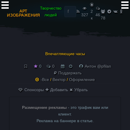
Найти:
Творчество
АРТ
2
людей
327
46
ИЗОБРАЖЕНИЯ
к
78
Впечатляющие часы
0
0
Антон @pfilan
Поддержать
-Все
/
Вектор
/
Оформление
Спонсоры
Добавить
Убрать
Размещение рекламы
- это трафик вам или
клиент.
Реклама на баннере в статье.