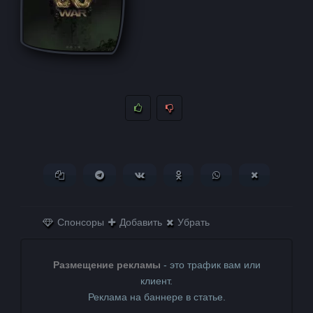
Копировать ссылку
Поделиться в Telegram
Поделиться ВКонтакте
Поделиться в
Поделиться в
Поделитьс
Одноклассниках
WhatsApp
в X (Twitter)
Спонсоры
Добавить
Убрать
Размещение рекламы
- это трафик вам или
клиент.
Реклама на баннере в статье.