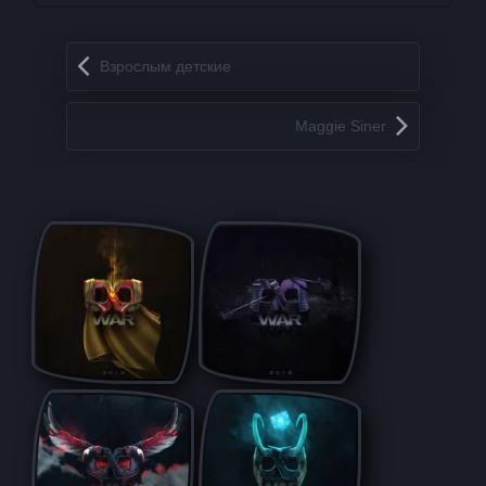
Запись навигация
Взрoслым детские
Maggie Siner