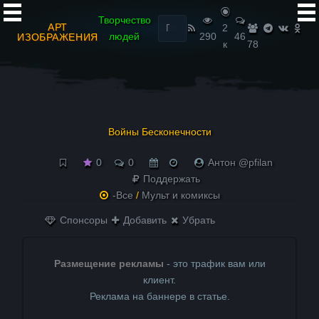
Найти:
Творчество
АРТ
2
людей
290
46
ИЗОБРАЖЕНИЯ
к
78
Войны Бесконечности
0
0
Антон @pfilan
Поддержать
-Все
/
Мульт и комиксы
Спонсоры
Добавить
Убрать
Размещение рекламы
- это трафик вам или
клиент.
Реклама на баннере в статье.