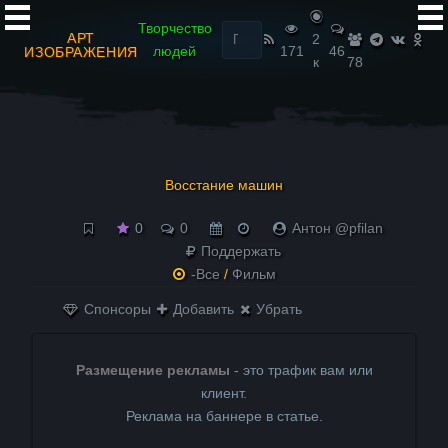
Найти:
Творчество
АРТ
2
людей
171
46
ИЗОБРАЖЕНИЯ
к
78
Восстание машин
0
0
Антон @pfilan
Поддержать
-Все
/
Фильм
Спонсоры
Добавить
Убрать
Размещение рекламы
- это трафик вам или
клиент.
Реклама на баннере в статье.