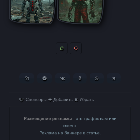
Копировать ссылку
Поделиться в Telegram
Поделиться ВКонтакте
Поделиться в
Поделиться в
Поделитьс
Одноклассниках
WhatsApp
в X (Twitter)
Спонсоры
Добавить
Убрать
Размещение рекламы
- это трафик вам или
клиент.
Реклама на баннере в статье.