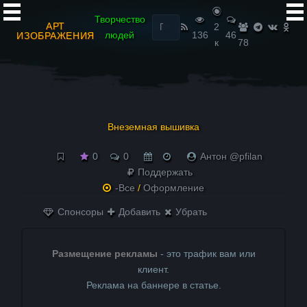
Найти:
Творчество
АРТ
2
людей
136
46
ИЗОБРАЖЕНИЯ
к
78
Внеземная вышивка
0
0
Антон @pfilan
Поддержать
-Все
/
Оформление
Спонсоры
Добавить
Убрать
Размещение рекламы
- это трафик вам или
клиент.
Реклама на баннере в статье.