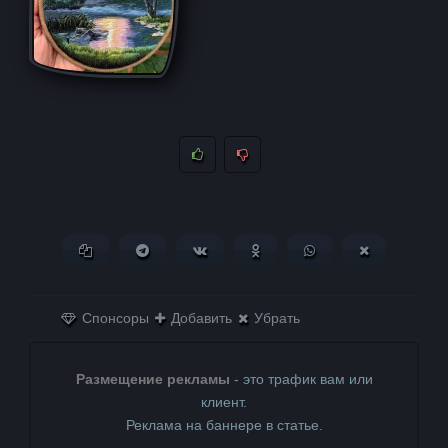
Копировать ссылку
Поделиться в Telegram
Поделиться ВКонтакте
Поделиться в
Поделиться в
Поделитьс
Одноклассниках
WhatsApp
в X (Twitter)
Спонсоры
Добавить
Убрать
Размещение рекламы
- это трафик вам или
клиент.
Реклама на баннере в статье.