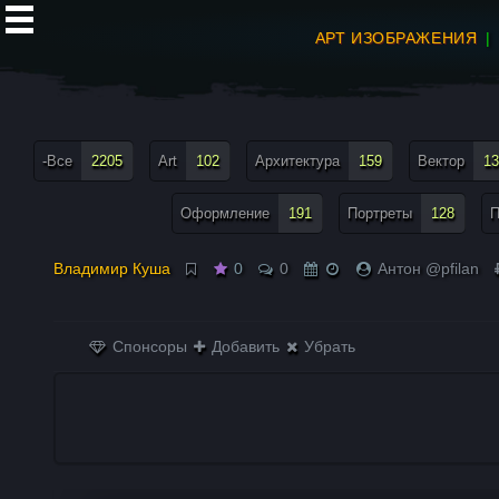
АРТ ИЗОБРАЖЕНИЯ
все теги меню
-Все
2205
Art
102
Архитектура
159
Вектор
13
Оформление
191
Портреты
128
П
Владимир Куша
0
0
Антон @pfilan
Спонсоры
Добавить
Убрать