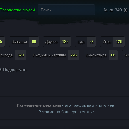
Найти:
Творчество людей
340
5
Вспышка
88
Другое
127
Еда
72
Игры
129
рирода
320
Рисунки и картины
298
Скульптура
68
Ф
Поддержать
Размещение рекламы
- это трафик вам или клиент.
Реклама на баннере в статье.