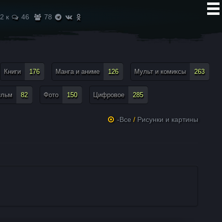
2 к
46
78
Книги
176
Манга и аниме
126
Мульт и комиксы
263
ильм
82
Фото
150
Цифровое
285
-Все
/
Рисунки и картины