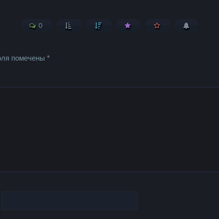
0
оля помечены
*