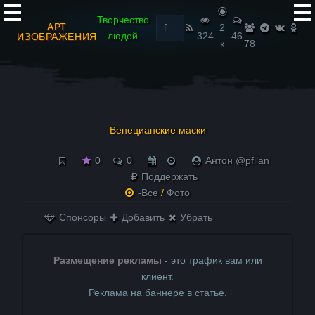
Найти:
Творчество
АРТ
2
людей
324
46
ИЗОБРАЖЕНИЯ
к
78
Венецианские маски
0
0
Антон @pfilan
Поддержать
-Все
/
Фото
Спонсоры
Добавить
Убрать
Размещение рекламы
- это трафик вам или
клиент.
Реклама на баннере в статье.