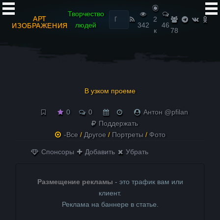
Найти:
Творчество
АРТ
2
людей
342
46
ИЗОБРАЖЕНИЯ
к
78
В узком проеме
0
0
Антон @pfilan
Поддержать
-Все
/
Другое
/
Портреты
/
Фото
Спонсоры
Добавить
Убрать
Размещение рекламы
- это трафик вам или
клиент.
Реклама на баннере в статье.