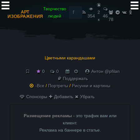
Найти:
Творчество
АРТ
2
людей
354
46
ИЗОБРАЖЕНИЯ
к
78
Цветными карандашами
0
0
Антон @pfilan
Поддержать
-Все
/
Портреты
/
Рисунки и картины
Спонсоры
Добавить
Убрать
Размещение рекламы
- это трафик вам или
клиент.
Реклама на баннере в статье.