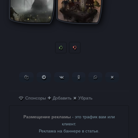
Копировать ссылку
Поделиться в Telegram
Поделиться ВКонтакте
Поделиться в
Поделиться в
Поделитьс
Одноклассниках
WhatsApp
в X (Twitter)
Спонсоры
Добавить
Убрать
Размещение рекламы
- это трафик вам или
клиент.
Реклама на баннере в статье.