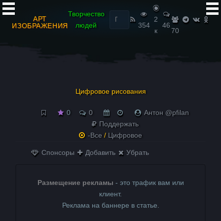
Найти:
Творчество
АРТ
2
людей
354
46
ИЗОБРАЖЕНИЯ
к
70
Цифровое рисования
0
0
Антон @pfilan
Поддержать
-Все
/
Цифровое
Спонсоры
Добавить
Убрать
Размещение рекламы
- это трафик вам или
клиент.
Реклама на баннере в статье.