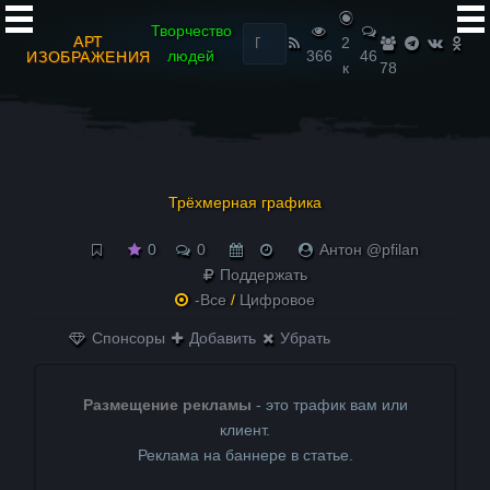
Найти:
Творчество
АРТ
2
людей
366
46
ИЗОБРАЖЕНИЯ
к
78
Трёхмерная графика
0
0
Антон @pfilan
Поддержать
-Все
/
Цифровое
Спонсоры
Добавить
Убрать
Размещение рекламы
- это трафик вам или
клиент.
Реклама на баннере в статье.