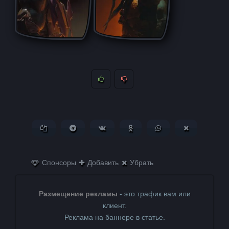
Копировать ссылку
Поделиться в Telegram
Поделиться ВКонтакте
Поделиться в
Поделиться в
Поделитьс
Одноклассниках
WhatsApp
в X (Twitter)
Спонсоры
Добавить
Убрать
Размещение рекламы
- это трафик вам или
клиент.
Реклама на баннере в статье.