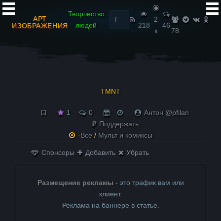
Найти:
Творчество
АРТ
2
людей
218
46
ИЗОБРАЖЕНИЯ
к
78
TMNT
1
0
Антон @pfilan
Поддержать
-Все
/
Мульт и комиксы
Спонсоры
Добавить
Убрать
Размещение рекламы
- это трафик вам или
клиент.
Реклама на баннере в статье.