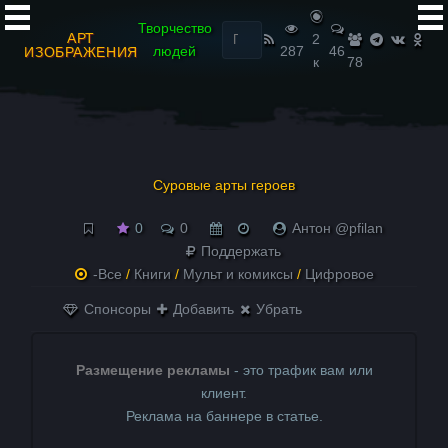
Найти:
Творчество
АРТ
2
людей
287
46
ИЗОБРАЖЕНИЯ
к
78
Суровые арты героев
0
0
Антон @pfilan
Поддержать
-Все
/
Книги
/
Мульт и комиксы
/
Цифровое
Спонсоры
Добавить
Убрать
Размещение рекламы
- это трафик вам или
клиент.
Реклама на баннере в статье.