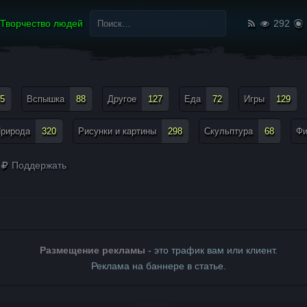
Найти:
Творчество людей
292
5
Вспышка
88
Другое
127
Еда
72
Игры
129
рирода
320
Рисунки и картины
298
Скульптура
68
Ф
Поддержать
Размещение рекламы
- это трафик вам или клиент.
Реклама на баннере в статье.