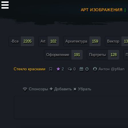
АРТ ИЗОБРАЖЕНИЯ
все теги меню
-Все
2205
Art
102
Архитектура
159
Вектор
13
Оформление
191
Портреты
128
П
Стекло красками
2
0
Антон @pfilan
Спонсоры
Добавить
Убрать