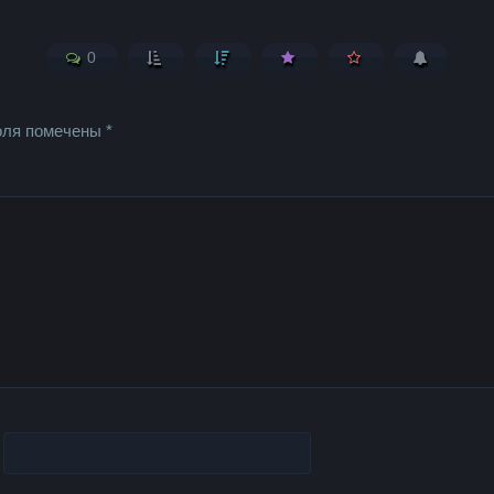
0
оля помечены
*