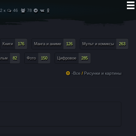
2 к
46
78
Книги
176
Манга и аниме
126
Мульт и комиксы
263
ильм
82
Фото
150
Цифровое
285
-Все
/
Рисунки и картины