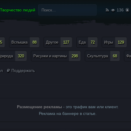
Найти:
Творчество людей
136
5
Вспышка
88
Другое
127
Еда
72
Игры
129
рирода
320
Рисунки и картины
298
Скульптура
68
Ф
an
Поддержать
Размещение рекламы
- это трафик вам или клиент.
Реклама на баннере в статье.