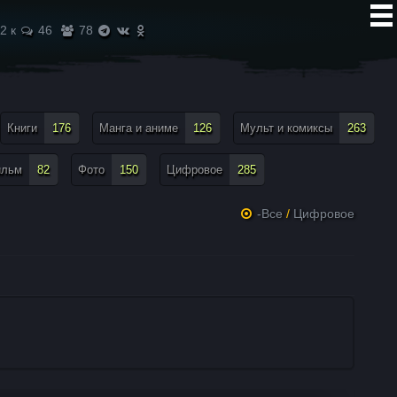
2 к
46
78
Книги
176
Манга и аниме
126
Мульт и комиксы
263
ильм
82
Фото
150
Цифровое
285
-Все
/
Цифровое