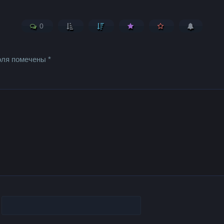
0
оля помечены
*