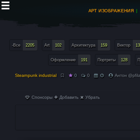
АРТ ИЗОБРАЖЕНИЯ
все теги меню
-Все
2205
Art
102
Архитектура
159
Вектор
13
Оформление
191
Портреты
128
П
Steampunk industrial
0
0
Антон @pfil
Спонсоры
Добавить
Убрать