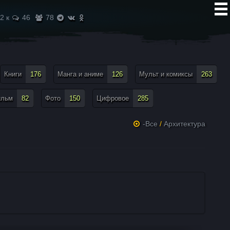
2 к
46
78
Книги
176
Манга и аниме
126
Мульт и комиксы
263
ильм
82
Фото
150
Цифровое
285
-Все
/
Архитектура