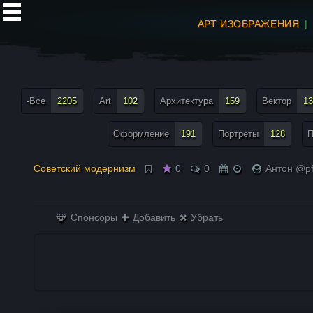
АРТ ИЗОБРАЖЕНИЯ
все теги меню
-Все
2205
Art
102
Архитектура
159
Вектор
13
Оформление
191
Портреты
128
П
Советский модернизм
0
0
Антон @pf
Спонсоры
Добавить
Убрать