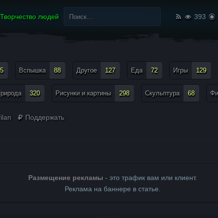
Найти:
Творчество людей
393
5
Вспышка
88
Другое
127
Еда
72
Игры
129
рирода
320
Рисунки и картины
298
Скульптура
68
Ф
ilan
Поддержать
Размещение рекламы
- это трафик вам или клиент.
Реклама на баннере в статье.