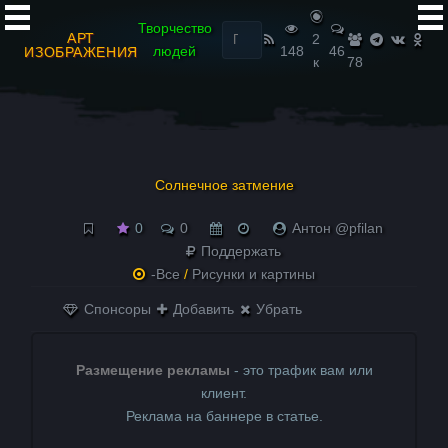
Найти:
Творчество
АРТ
2
людей
148
46
ИЗОБРАЖЕНИЯ
к
78
Солнечное затмение
0
0
Антон @pfilan
Поддержать
-Все
/
Рисунки и картины
Спонсоры
Добавить
Убрать
Размещение рекламы
- это трафик вам или
клиент.
Реклама на баннере в статье.