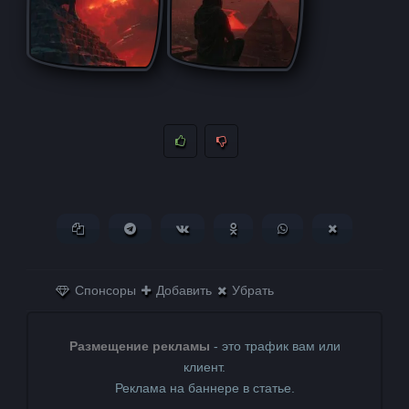
Копировать ссылку
Поделиться в Telegram
Поделиться ВКонтакте
Поделиться в
Поделиться в
Поделитьс
Одноклассниках
WhatsApp
в X (Twitter)
Спонсоры
Добавить
Убрать
Размещение рекламы
- это трафик вам или
клиент.
Реклама на баннере в статье.