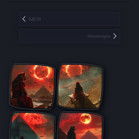
Запись навигация
БДСМ
Nendesignx