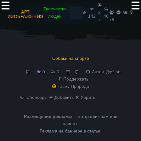
Найти:
Творчество
АРТ
2
людей
142
46
ИЗОБРАЖЕНИЯ
к
78
Собаки на спорте
0
0
Антон @pfilan
Поддержать
-Все
/
Природа
Спонсоры
Добавить
Убрать
Размещение рекламы
- это трафик вам или
клиент.
Реклама на баннере в статье.