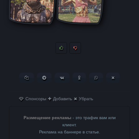
Копировать ссылку
Поделиться в Telegram
Поделиться ВКонтакте
Поделиться в
Поделиться в
Поделитьс
Одноклассниках
WhatsApp
в X (Twitter)
Спонсоры
Добавить
Убрать
Размещение рекламы
- это трафик вам или
клиент.
Реклама на баннере в статье.