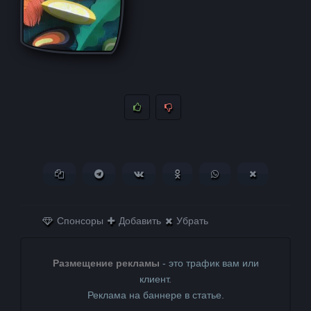
Копировать ссылку
Поделиться в Telegram
Поделиться ВКонтакте
Поделиться в
Поделиться в
Поделитьс
Одноклассниках
WhatsApp
в X (Twitter)
Спонсоры
Добавить
Убрать
Размещение рекламы
- это трафик вам или
клиент.
Реклама на баннере в статье.