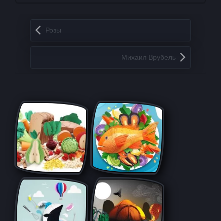
Запись навигация
Розы
Михаил Врубель