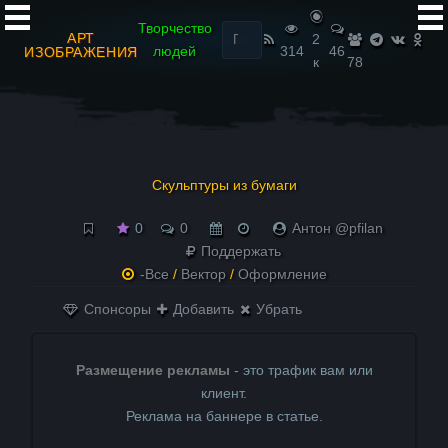
Найти:
Творчество
АРТ
2
людей
314
46
ИЗОБРАЖЕНИЯ
к
78
Скульптуры из бумаги
0
0
Антон @pfilan
Поддержать
-Все
/
Вектор
/
Оформление
Спонсоры
Добавить
Убрать
Размещение рекламы
- это трафик вам или
клиент.
Реклама на баннере в статье.