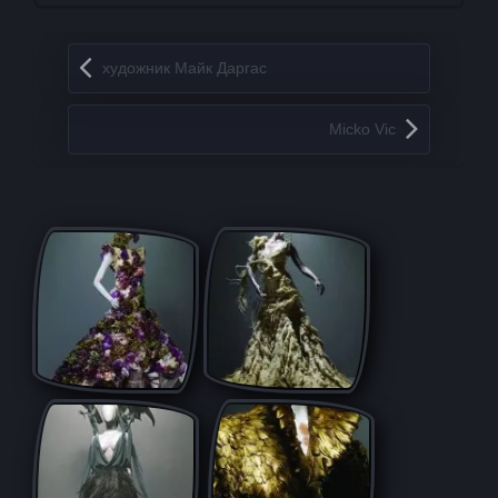
Запись навигация
художник Майк Даргас
Micko Vic