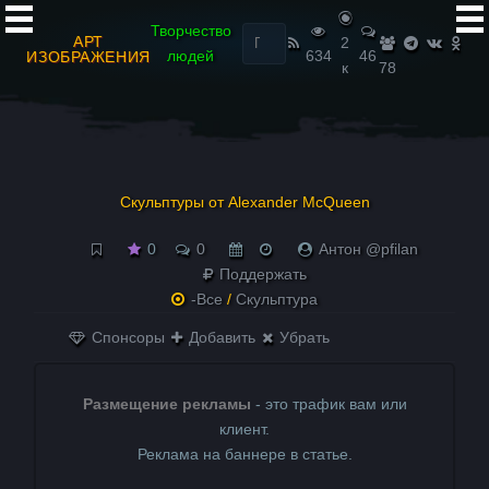
Найти:
Творчество
АРТ
2
людей
634
46
ИЗОБРАЖЕНИЯ
к
78
Скульптуры от Alexander McQueen
0
0
Антон @pfilan
Поддержать
-Все
/
Скульптура
Спонсоры
Добавить
Убрать
Размещение рекламы
- это трафик вам или
клиент.
Реклама на баннере в статье.