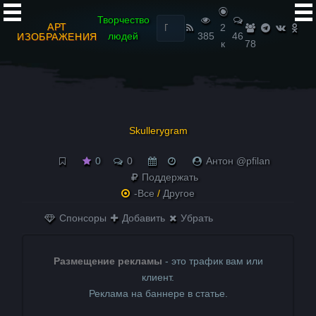
Найти:
Творчество
АРТ
2
людей
385
46
ИЗОБРАЖЕНИЯ
к
78
Skullerygram
0
0
Антон @pfilan
Поддержать
-Все
/
Другое
Спонсоры
Добавить
Убрать
Размещение рекламы
- это трафик вам или
клиент.
Реклама на баннере в статье.