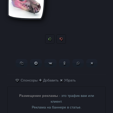
Копировать ссылку
Поделиться в Telegram
Поделиться ВКонтакте
Поделиться в
Поделиться в
Поделитьс
Одноклассниках
WhatsApp
в X (Twitter)
Спонсоры
Добавить
Убрать
Размещение рекламы
- это трафик вам или
клиент.
Реклама на баннере в статье.