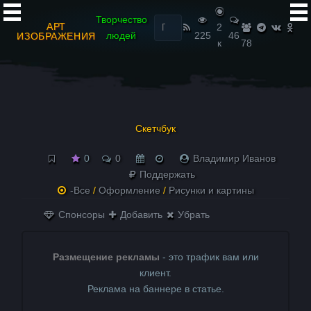
Найти:
Творчество
АРТ
2
людей
225
46
ИЗОБРАЖЕНИЯ
к
78
Скетчбук
0
0
Владимир Иванов
Поддержать
-Все
/
Оформление
/
Рисунки и картины
Спонсоры
Добавить
Убрать
Размещение рекламы
- это трафик вам или
клиент.
Реклама на баннере в статье.