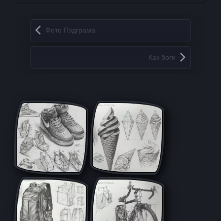
Запись навигация
Фото Пэдграма
Как боги