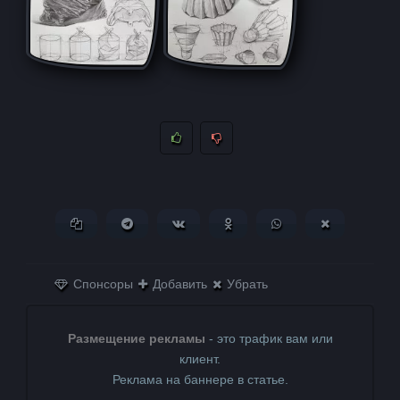
Копировать ссылку
Поделиться в Telegram
Поделиться ВКонтакте
Поделиться в
Поделиться в
Поделитьс
Одноклассниках
WhatsApp
в X (Twitter)
Спонсоры
Добавить
Убрать
Размещение рекламы
- это трафик вам или
клиент.
Реклама на баннере в статье.