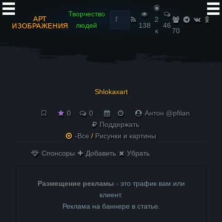
Найти:
Творчество
АРТ
2
людей
138
46
ИЗОБРАЖЕНИЯ
к
70
Shlokaxart
0
0
Антон @pfilan
Поддержать
-Все
/
Рисунки и картины
Спонсоры
Добавить
Убрать
Размещение рекламы
- это трафик вам или
клиент.
Реклама на баннере в статье.