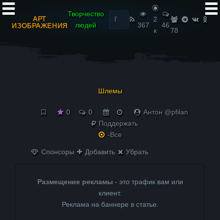
Найти:
Творчество
АРТ
2
людей
367
46
ИЗОБРАЖЕНИЯ
к
78
Шлемы
0
0
Антон @pfilan
Поддержать
-Все
Спонсоры
Добавить
Убрать
Размещение рекламы
- это трафик вам или
клиент.
Реклама на баннере в статье.