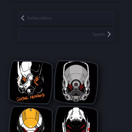
Запись навигация
Ashley Atkins
Sparth