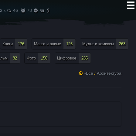
2 к
46
78
Книги
176
Манга и аниме
126
Мульт и комиксы
263
ильм
82
Фото
150
Цифровое
285
-Все
/
Архитектура