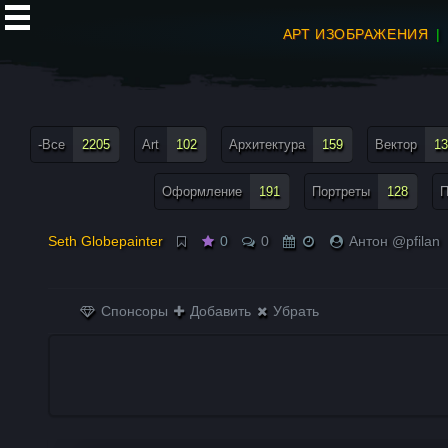
АРТ ИЗОБРАЖЕНИЯ
все теги меню
-Все
2205
Art
102
Архитектура
159
Вектор
13
Оформление
191
Портреты
128
П
Seth Globepainter
0
0
Антон @pfilan
Спонсоры
Добавить
Убрать