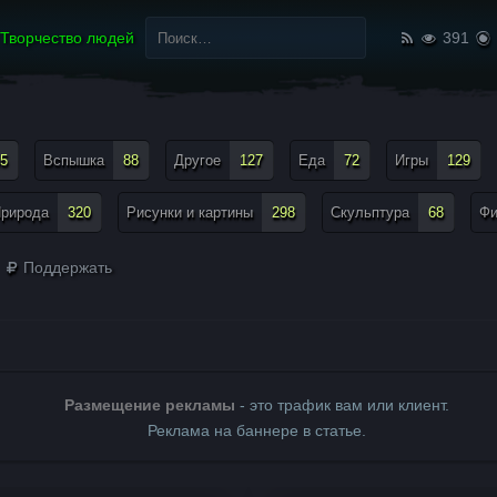
Найти:
Творчество людей
391
5
Вспышка
88
Другое
127
Еда
72
Игры
129
рирода
320
Рисунки и картины
298
Скульптура
68
Ф
Поддержать
Размещение рекламы
- это трафик вам или клиент.
Реклама на баннере в статье.