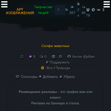
Найти:
Творчество
АРТ
2
людей
267
46
ИЗОБРАЖЕНИЯ
к
78
Селфи животных
0
0
Антон @pfilan
Поддержать
-Все
/
Природа
Спонсоры
Добавить
Убрать
Размещение рекламы
- это трафик вам или
клиент.
Реклама на баннере в статье.