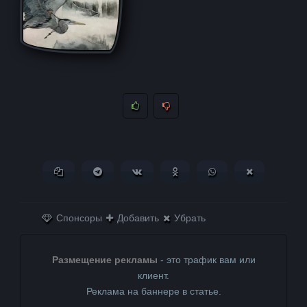
Копировать ссылку
Поделиться в Telegram
Поделиться ВКонтакте
Поделиться в
Поделиться в
Поделитьс
Одноклассниках
WhatsApp
в X (Twitter)
Спонсоры
Добавить
Убрать
Размещение рекламы
- это трафик вам или
клиент.
Реклама на баннере в статье.