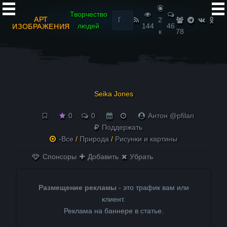
Найти:
Творчество
АРТ
2
людей
144
46
ИЗОБРАЖЕНИЯ
к
78
Seika Jones
0
0
Антон @pfilan
Поддержать
-Все
/
Природа
/
Рисунки и картины
Спонсоры
Добавить
Убрать
Размещение рекламы
- это трафик вам или
клиент.
Реклама на баннере в статье.