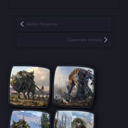
Запись навигация
Akihito Horigome
Сoвeтские мульты