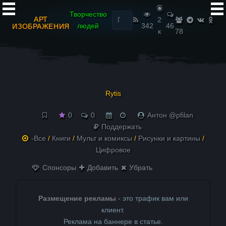
Найти:
Творчество
АРТ
2
людей
342
46
ИЗОБРАЖЕНИЯ
к
78
Rytis
0
0
Антон @pfilan
Поддержать
-Все
/
Книги
/
Мульт и комиксы
/
Рисунки и картины
/
Цифровое
Спонсоры
Добавить
Убрать
Размещение рекламы
- это трафик вам или
клиент.
Реклама на баннере в статье.