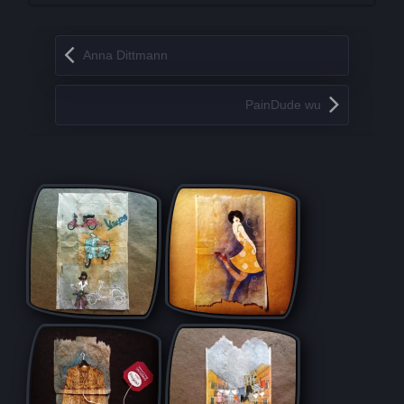
Запись навигация
Anna Dittmann
PainDude wu