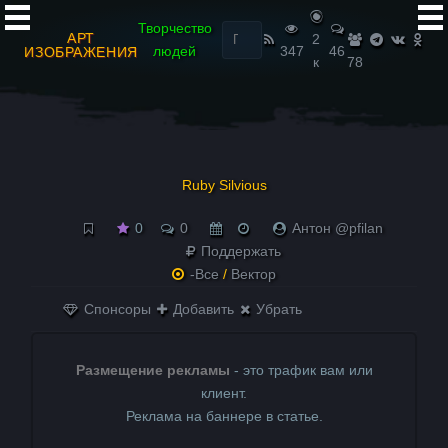
Найти:
Творчество
АРТ
2
людей
347
46
ИЗОБРАЖЕНИЯ
к
78
Ruby Silvious
0
0
Антон @pfilan
Поддержать
-Все
/
Вектор
Спонсоры
Добавить
Убрать
Размещение рекламы
- это трафик вам или
клиент.
Реклама на баннере в статье.