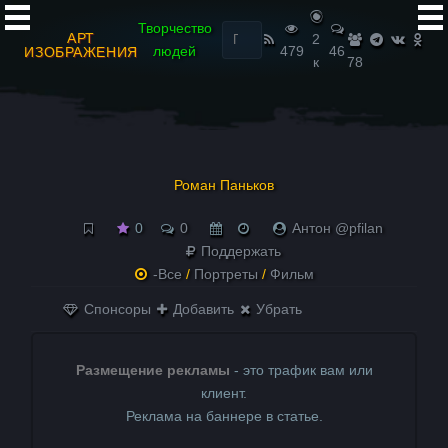
Найти:
Творчество
АРТ
2
людей
479
46
ИЗОБРАЖЕНИЯ
к
78
Роман Паньков
0
0
Антон @pfilan
Поддержать
-Все
/
Портреты
/
Фильм
Спонсоры
Добавить
Убрать
Размещение рекламы
- это трафик вам или
клиент.
Реклама на баннере в статье.