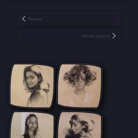
Запись навигация
Вангог
Disney gansta