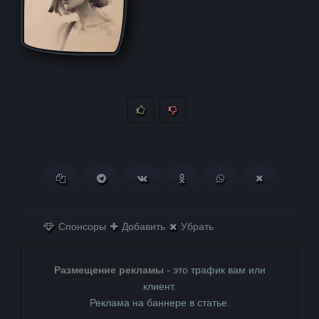
Копировать ссылку
Поделиться в Telegram
Поделиться ВКонтакте
Поделиться в
Поделиться в
Поделитьс
Одноклассниках
WhatsApp
в X (Twitter)
Спонсоры
Добавить
Убрать
Размещение рекламы
- это трафик вам или
клиент.
Реклама на баннере в статье.