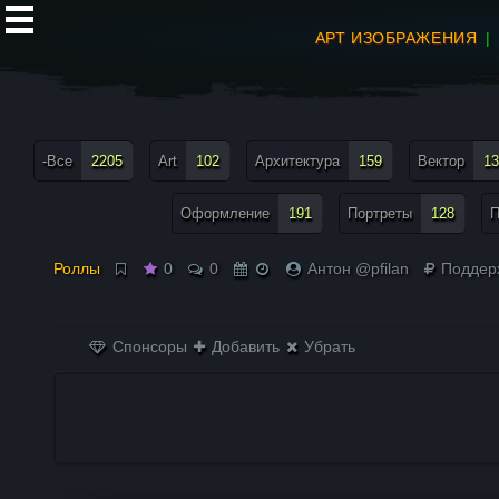
АРТ ИЗОБРАЖЕНИЯ
все теги меню
-Все
2205
Art
102
Архитектура
159
Вектор
13
Оформление
191
Портреты
128
П
Роллы
0
0
Антон @pfilan
Поддер
Спонсоры
Добавить
Убрать