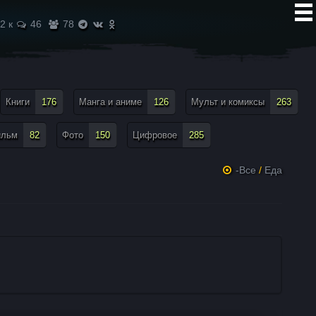
2 к
46
78
Книги
176
Манга и аниме
126
Мульт и комиксы
263
ильм
82
Фото
150
Цифровое
285
-Все
/
Еда