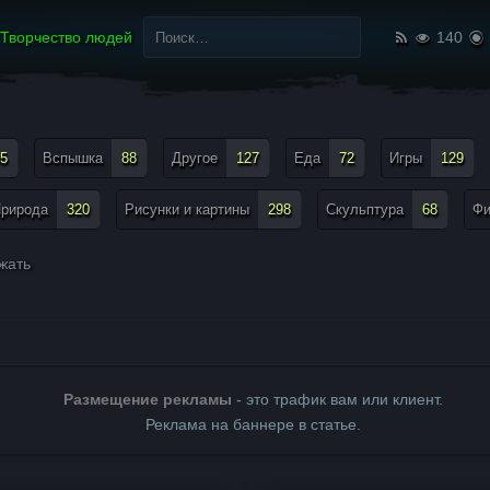
Найти:
Творчество людей
140
5
Вспышка
88
Другое
127
Еда
72
Игры
129
рирода
320
Рисунки и картины
298
Скульптура
68
Ф
жать
Размещение рекламы
- это трафик вам или клиент.
Реклама на баннере в статье.