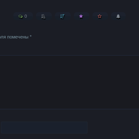
0
оля помечены
*