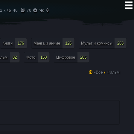
2 к
46
78
Книги
176
Манга и аниме
126
Мульт и комиксы
263
ильм
82
Фото
150
Цифровое
285
-Все
/
Фильм