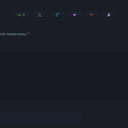
0
оля помечены
*