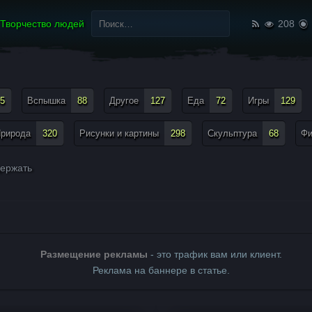
Найти:
Творчество людей
208
5
Вспышка
88
Другое
127
Еда
72
Игры
129
рирода
320
Рисунки и картины
298
Скульптура
68
Ф
ержать
Размещение рекламы
- это трафик вам или клиент.
Реклама на баннере в статье.