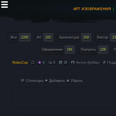
АРТ ИЗОБРАЖЕНИЯ
все теги меню
-Все
2205
Art
102
Архитектура
159
Вектор
13
Оформление
191
Портреты
128
П
RoboCop
0
0
Антон @pfilan
Подд
Спонсоры
Добавить
Убрать