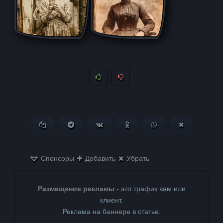
Копировать ссылку
Поделиться в Telegram
Поделиться ВКонтакте
Поделиться в
Поделиться в
Поделитьс
Одноклассниках
WhatsApp
в X (Twitter)
Спонсоры
Добавить
Убрать
Размещение рекламы
- это трафик вам или
клиент.
Реклама на баннере в статье.