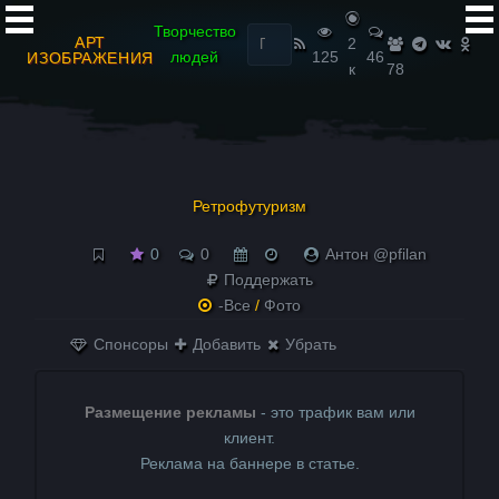
Найти:
Творчество
АРТ
2
людей
125
46
ИЗОБРАЖЕНИЯ
к
78
Ретрофутуризм
0
0
Антон @pfilan
Поддержать
-Все
/
Фото
Спонсоры
Добавить
Убрать
Размещение рекламы
- это трафик вам или
клиент.
Реклама на баннере в статье.