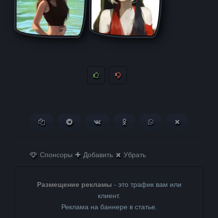
Копировать ссылку
Поделиться в Telegram
Поделиться ВКонтакте
Поделиться в
Поделиться в
Поделитьс
Одноклассниках
WhatsApp
в X (Twitter)
Спонсоры
Добавить
Убрать
Размещение рекламы
- это трафик вам или
клиент.
Реклама на баннере в статье.