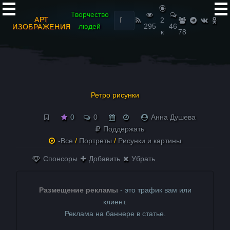
Найти:
Творчество
АРТ
2
людей
295
46
ИЗОБРАЖЕНИЯ
к
78
Ретро рисунки
0
0
Анна Душева
Поддержать
-Все
/
Портреты
/
Рисунки и картины
Спонсоры
Добавить
Убрать
Размещение рекламы
- это трафик вам или
клиент.
Реклама на баннере в статье.