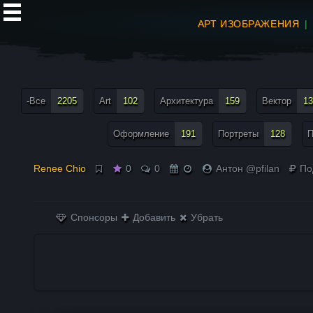
АРТ ИЗОБРАЖЕНИЯ
все теги меню
-Все
2205
Art
102
Архитектура
159
Вектор
13
Оформление
191
Портреты
128
П
Renee Chio
0
0
Антон @pfilan
По
Спонсоры
Добавить
Убрать