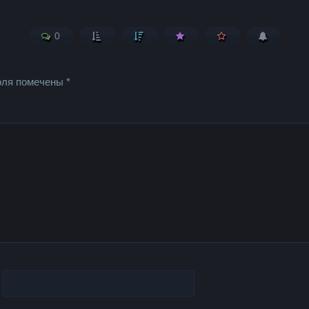
0
оля помечены
*