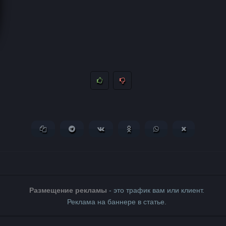
Копировать ссылку
Поделиться в Telegram
Поделиться ВКонтакте
Поделиться в Одноклассни
Поделиться в What
Поделиться 
Размещение рекламы
- это трафик вам или клиент.
Реклама на баннере в статье.