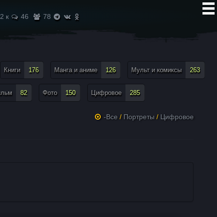
2 к
46
78
Книги
176
Манга и аниме
126
Мульт и комиксы
263
ильм
82
Фото
150
Цифровое
285
-Все
/
Портреты
/
Цифровое