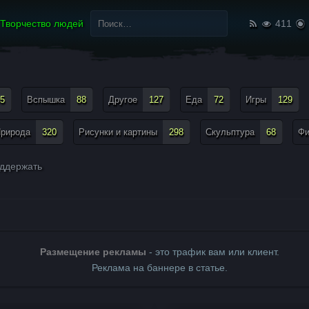
Найти:
Творчество людей
411
5
Вспышка
88
Другое
127
Еда
72
Игры
129
рирода
320
Рисунки и картины
298
Скульптура
68
Ф
ддержать
Размещение рекламы
- это трафик вам или клиент.
Реклама на баннере в статье.