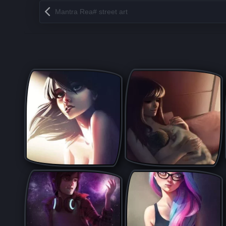
Запись навигация
Mantra Rea# street art