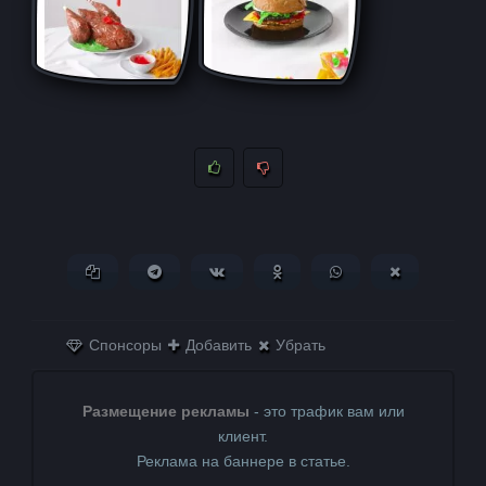
Копировать ссылку
Поделиться в Telegram
Поделиться ВКонтакте
Поделиться в
Поделиться в
Поделитьс
Одноклассниках
WhatsApp
в X (Twitter)
Спонсоры
Добавить
Убрать
Размещение рекламы
- это трафик вам или
клиент.
Реклама на баннере в статье.