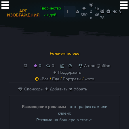
Найти:
Творчество
АРТ
2
людей
350
46
ИЗОБРАЖЕНИЯ
к
78
Реквием по еде
0
0
Антон @pfilan
Поддержать
-Все
/
Еда
/
Портреты
/
Фото
Спонсоры
Добавить
Убрать
Размещение рекламы
- это трафик вам или
клиент.
Реклама на баннере в статье.