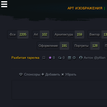
АРТ ИЗОБРАЖЕНИЯ
все теги меню
-Все
2205
Art
102
Архитектура
159
Вектор
13
Оформление
191
Портреты
128
П
Разбитая тарелка
0
0
Антон @pfilan
Спонсоры
Добавить
Убрать