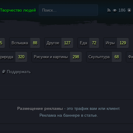
Найти:
Творчество людей
186
5
Вспышка
88
Другое
127
Еда
72
Игры
129
рирода
320
Рисунки и картины
298
Скульптура
68
Ф
Поддержать
Размещение рекламы
- это трафик вам или клиент.
Реклама на баннере в статье.