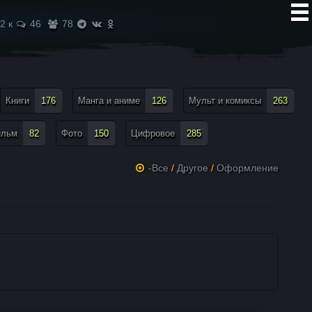
2 к
46
78
Книги
176
Манга и аниме
126
Мульт и комиксы
263
ильм
82
Фото
150
Цифровое
285
-Все
/
Другое
/
Оформление