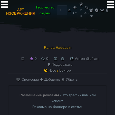
Найти:
Творчество
АРТ
2
людей
371
46
ИЗОБРАЖЕНИЯ
к
78
Randa Haddadin
0
0
Антон @pfilan
Поддержать
-Все
/
Вектор
Спонсоры
Добавить
Убрать
Размещение рекламы
- это трафик вам или
клиент.
Реклама на баннере в статье.