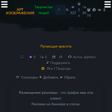
Найти:
Творчество
АРТ
2
людей
322
46
ИЗОБРАЖЕНИЯ
к
78
Пугающая красота
0
0
Антон @pfilan
Поддержать
-Все
/
Природа
Спонсоры
Добавить
Убрать
Размещение рекламы
- это трафик вам или
клиент.
Реклама на баннере в статье.