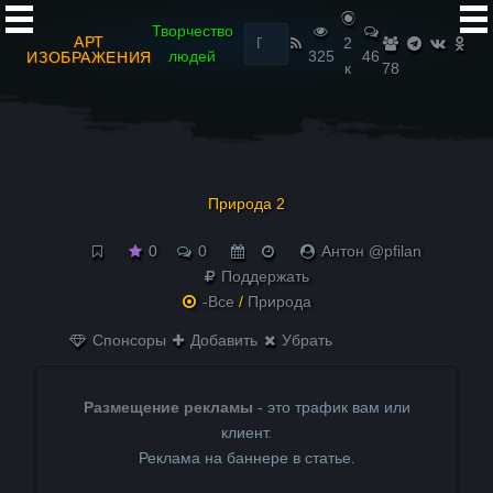
Найти:
Творчество
АРТ
2
людей
325
46
ИЗОБРАЖЕНИЯ
к
78
Природа 2
0
0
Антон @pfilan
Поддержать
-Все
/
Природа
Спонсоры
Добавить
Убрать
Размещение рекламы
- это трафик вам или
клиент.
Реклама на баннере в статье.