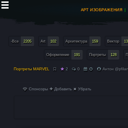
АРТ ИЗОБРАЖЕНИЯ
все теги меню
-Все
2205
Art
102
Архитектура
159
Вектор
13
Оформление
191
Портреты
128
П
Портреты MARVEL
2
0
Антон @pfila
Спонсоры
Добавить
Убрать