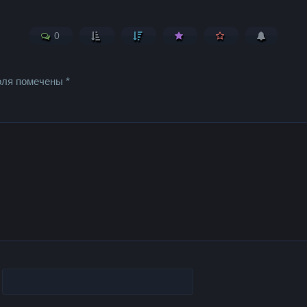
0
оля помечены
*