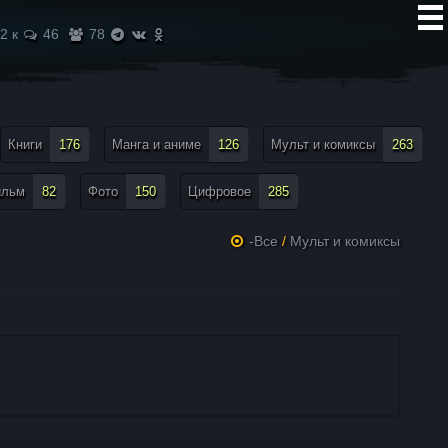
2 к
46
78
Книги
176
Манга и аниме
126
Мульт и комиксы
263
ильм
82
Фото
150
Цифровое
285
-Все
/
Мульт и комиксы