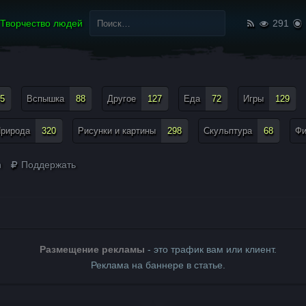
Найти:
Творчество людей
291
5
Вспышка
88
Другое
127
Еда
72
Игры
129
рирода
320
Рисунки и картины
298
Скульптура
68
Ф
n
Поддержать
Размещение рекламы
- это трафик вам или клиент.
Реклама на баннере в статье.