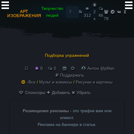
Найти:
Творчество
АРТ
2
людей
312
46
ИЗОБРАЖЕНИЯ
к
78
Подборка упражнений
0
0
Антон @pfilan
Поддержать
-Все
/
Мульт и комиксы
/
Рисунки и картины
Спонсоры
Добавить
Убрать
Размещение рекламы
- это трафик вам или
клиент.
Реклама на баннере в статье.