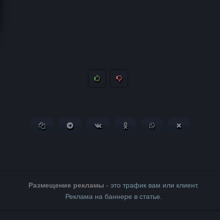
Копировать ссылку
Поделиться в Telegram
Поделиться ВКонтакте
Поделиться в Одноклассни
Поделиться в What
Поделиться 
Размещение рекламы
- это трафик вам или клиент.
Реклама на баннере в статье.