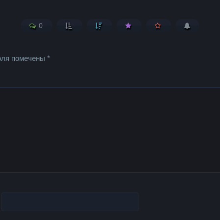
0
оля помечены
*