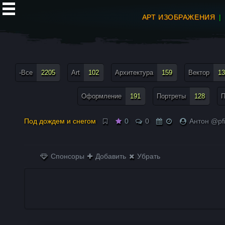
АРТ ИЗОБРАЖЕНИЯ
все теги меню
-Все
2205
Art
102
Архитектура
159
Вектор
13
Оформление
191
Портреты
128
П
Под дождем и снегом
0
0
Антон @pfi
Спонсоры
Добавить
Убрать