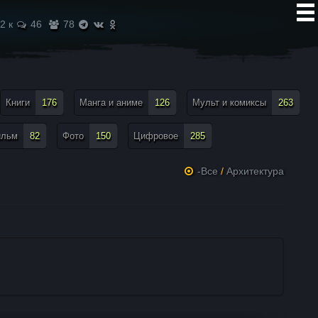
2 к
46
78
Книги
176
Манга и аниме
126
Мульт и комиксы
263
ильм
82
Фото
150
Цифровое
285
-Все
/
Архитектура