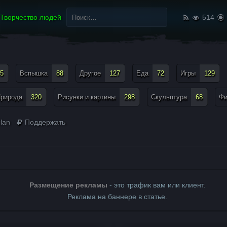
Найти:
Творчество людей
514
5
Вспышка
88
Другое
127
Еда
72
Игры
129
рирода
320
Рисунки и картины
298
Скульптура
68
Ф
lan
Поддержать
Размещение рекламы
- это трафик вам или клиент.
Реклама на баннере в статье.