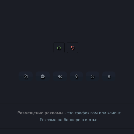
Копировать ссылку
Поделиться в Telegram
Поделиться ВКонтакте
Поделиться в Одноклассни
Поделиться в What
Поделиться 
Размещение рекламы
- это трафик вам или клиент.
Реклама на баннере в статье.