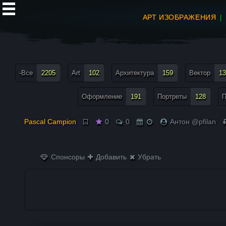
АРТ ИЗОБРАЖЕНИЯ
все теги меню
-Все
2205
Art
102
Архитектура
159
Вектор
13
Оформление
191
Портреты
128
П
Pascal Campion
0
0
Антон @pfilan
Спонсоры
Добавить
Убрать