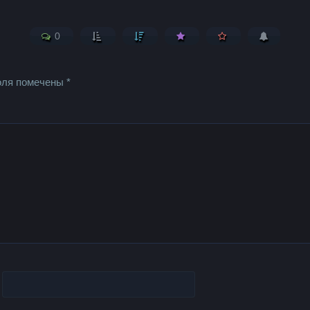
0
оля помечены
*