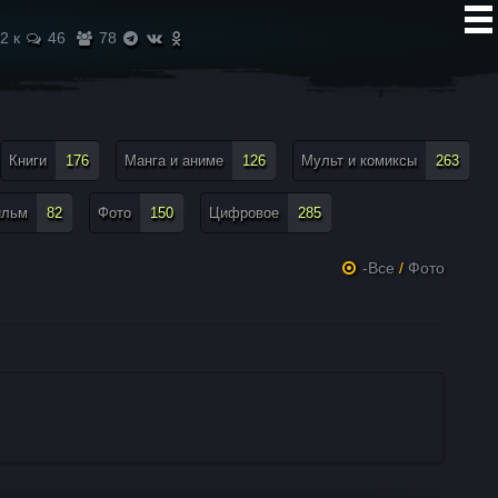
2 к
46
78
Книги
176
Манга и аниме
126
Мульт и комиксы
263
ильм
82
Фото
150
Цифровое
285
-Все
/
Фото