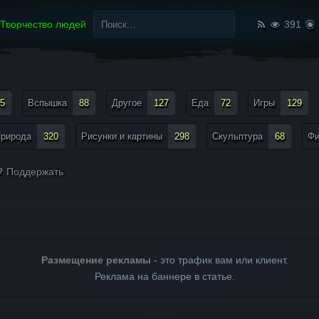
Найти:
Творчество людей
391
5
Вспышка
88
Другое
127
Еда
72
Игры
129
рирода
320
Рисунки и картины
298
Скульптура
68
Ф
Поддержать
Размещение рекламы
- это трафик вам или клиент.
Реклама на баннере в статье.