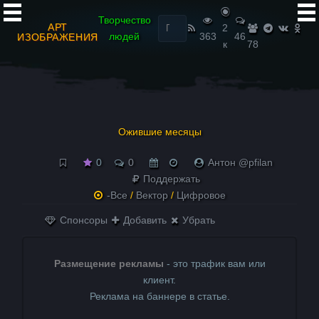
Найти:
Творчество
АРТ
2
людей
363
46
ИЗОБРАЖЕНИЯ
к
78
Ожившие месяцы
0
0
Антон @pfilan
Поддержать
-Все
/
Вектор
/
Цифровое
Спонсоры
Добавить
Убрать
Размещение рекламы
- это трафик вам или
клиент.
Реклама на баннере в статье.